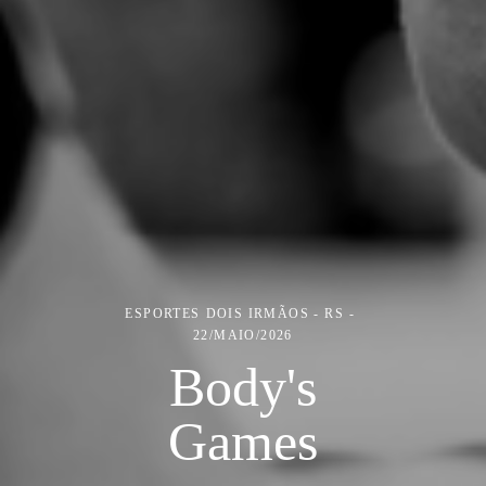
ESPORTES
DOIS IRMÃOS - RS
22/MAIO/2026
Body's
Games